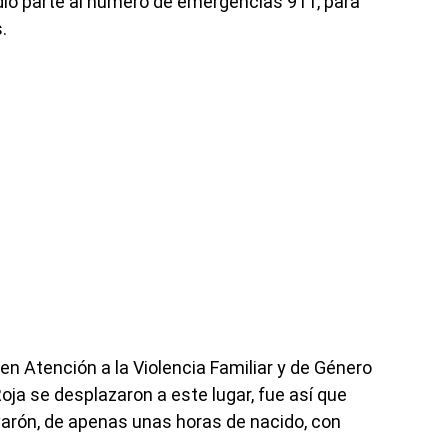
 dio parte al número de emergencias 911, para
.
n Atención a la Violencia Familiar y de Género
oja se desplazaron a este lugar, fue así que
varón, de apenas unas horas de nacido, con