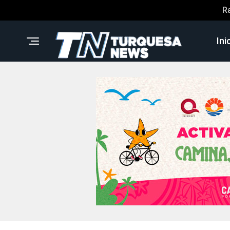
R
Ini