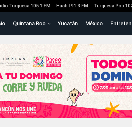
adio Turquesa 105.1 FM
Haahil 91.3 FM
Turquesa Pop 10
cio
Quintana Roo
Yucatán
México
Entreten