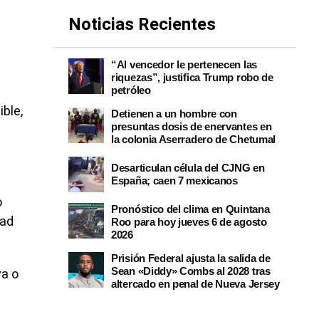
Noticias Recientes
“Al vencedor le pertenecen las
riquezas”, justifica Trump robo de
petróleo
ible,
Detienen a un hombre con
presuntas dosis de enervantes en
la colonia Aserradero de Chetumal
Desarticulan célula del CJNG en
España; caen 7 mexicanos
o
Pronóstico del clima en Quintana
dad
Roo para hoy jueves 6 de agosto
2026
Prisión Federal ajusta la salida de
Sean «Diddy» Combs al 2028 tras
va o
altercado en penal de Nueva Jersey