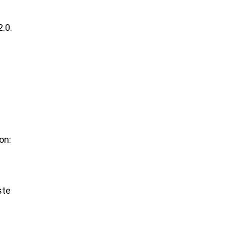
.0.
on:
ste