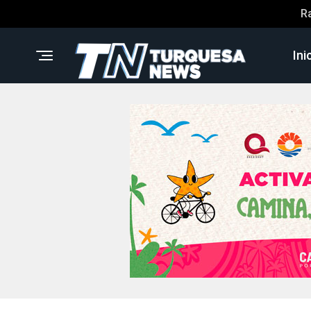
R
Ini