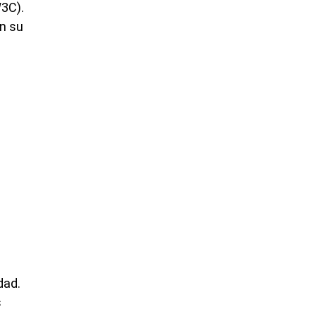
W3C).
n su
dad.
s