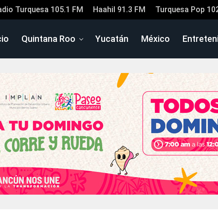
adio Turquesa 105.1 FM
Haahil 91.3 FM
Turquesa Pop 10
cio
Quintana Roo
Yucatán
México
Entreten