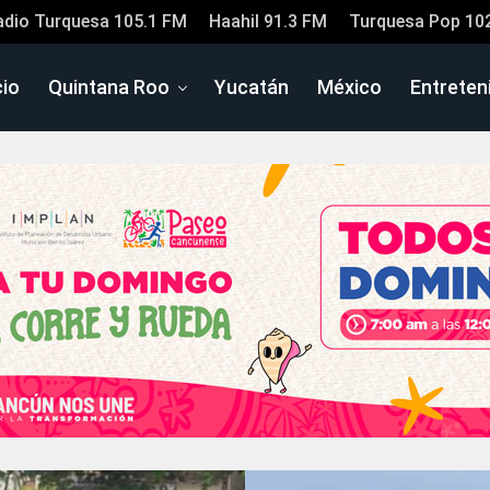
adio Turquesa 105.1 FM
Haahil 91.3 FM
Turquesa Pop 10
cio
Quintana Roo
Yucatán
México
Entreten