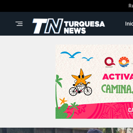
R
Ini