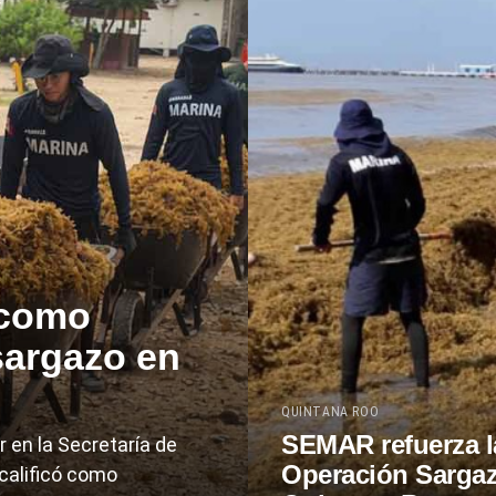
 como
 sargazo en
QUINTANA ROO
SEMAR refuerza l
r en la Secretaría de
Operación Sarga
calificó como