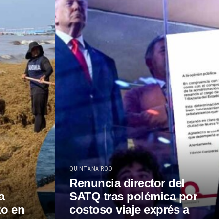
QUINTANA ROO
Renuncia director del
a
SATQ tras polémica por
zo en
costoso viaje exprés a