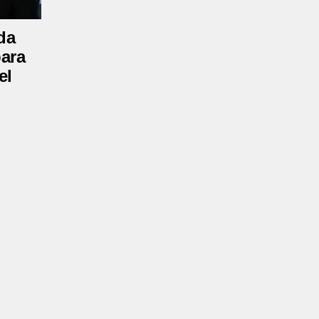
da
para
el