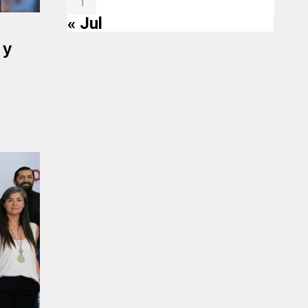
1
« Jul
 y