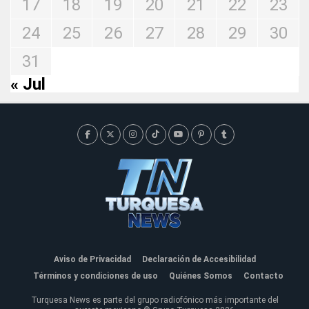
17
18
19
20
21
22
23
24
25
26
27
28
29
30
31
« Jul
Aviso de Privacidad
Declaración de Accesibilidad
Términos y condiciones de uso
Quiénes Somos
Contacto
Turquesa News es parte del grupo radiofónico más importante del