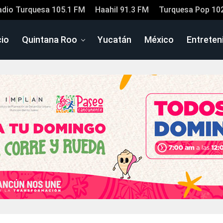
adio Turquesa 105.1 FM
Haahil 91.3 FM
Turquesa Pop 10
cio
Quintana Roo
Yucatán
México
Entreten