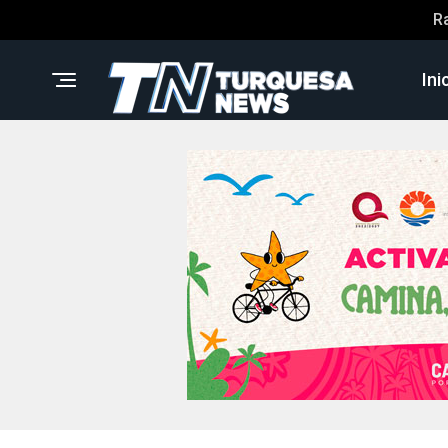
R
Ini