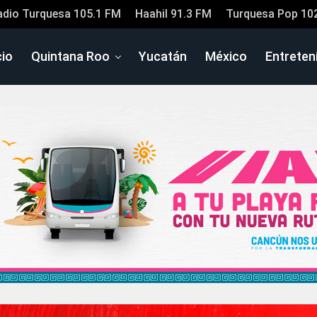
adio Turquesa 105.1 FM
Haahil 91.3 FM
Turquesa Pop 10
cio
Quintana Roo
Yucatán
México
Entreten