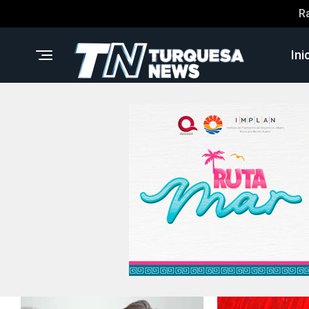
R
Ini