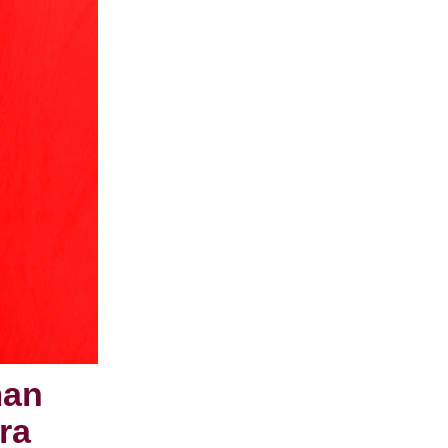
man
ra