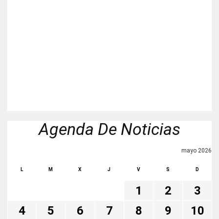
Agenda De Noticias
mayo 2026
L
M
X
J
V
S
D
1
2
3
4
5
6
7
8
9
10