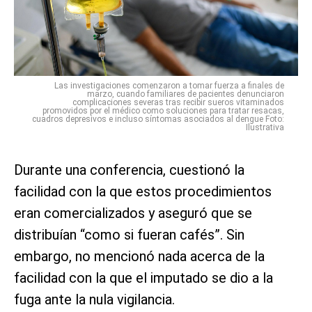
Las investigaciones comenzaron a tomar fuerza a finales de
marzo, cuando familiares de pacientes denunciaron
complicaciones severas tras recibir sueros vitaminados
promovidos por el médico como soluciones para tratar resacas,
cuadros depresivos e incluso síntomas asociados al dengue Foto:
Ilustrativa
Durante una conferencia, cuestionó la
facilidad con la que estos procedimientos
eran comercializados y aseguró que se
distribuían “como si fueran cafés”. Sin
embargo, no mencionó nada acerca de la
facilidad con la que el imputado se dio a la
fuga ante la nula vigilancia.