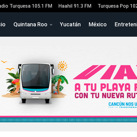
adio Turquesa 105.1 FM
Haahil 91.3 FM
Turquesa Pop 10
cio
Quintana Roo
Yucatán
México
Entreten