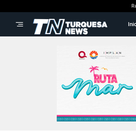
R
Ini