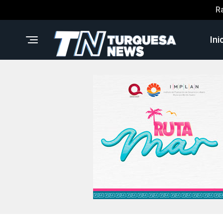
R
Ini