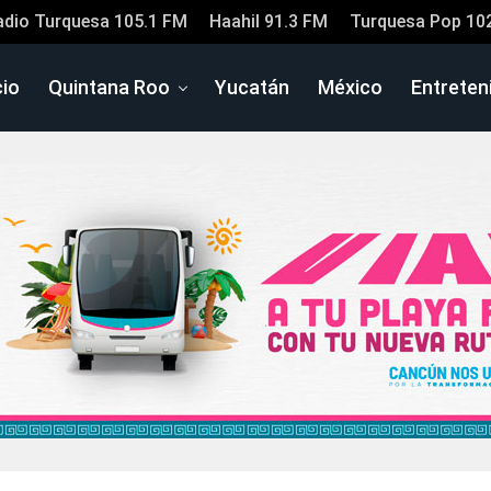
adio Turquesa 105.1 FM
Haahil 91.3 FM
Turquesa Pop 10
cio
Quintana Roo
Yucatán
México
Entreten