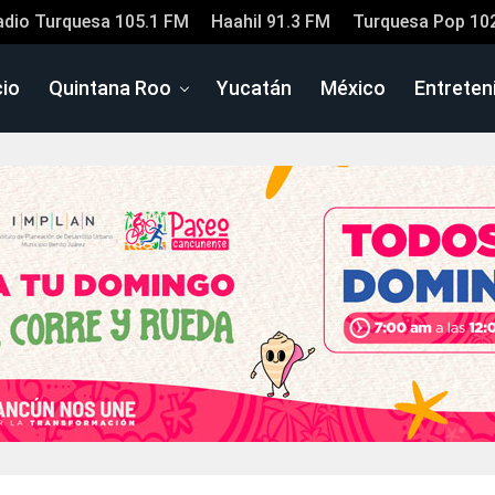
adio Turquesa 105.1 FM
Haahil 91.3 FM
Turquesa Pop 10
cio
Quintana Roo
Yucatán
México
Entreten