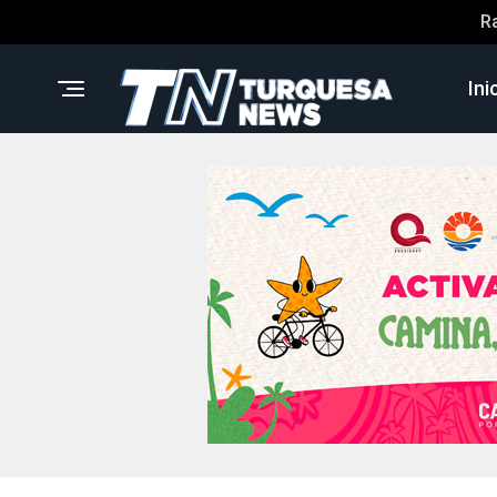
R
Ini