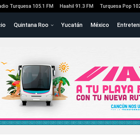
adio Turquesa 105.1 FM
Haahil 91.3 FM
Turquesa Pop 10
cio
Quintana Roo
Yucatán
México
Entreten