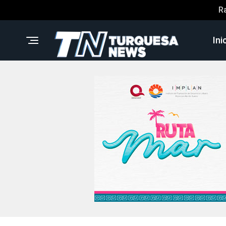
R
Ini