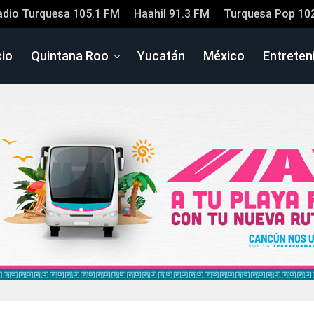
adio Turquesa 105.1 FM
Haahil 91.3 FM
Turquesa Pop 10
cio
Quintana Roo
Yucatán
México
Entreten