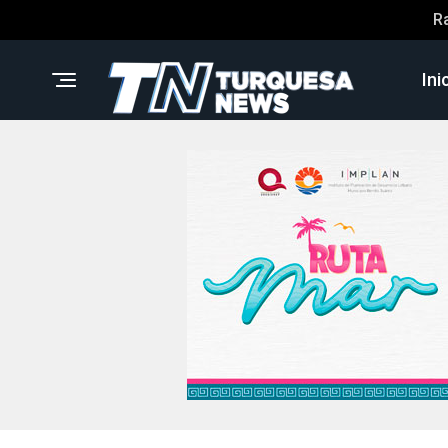
R
Ini