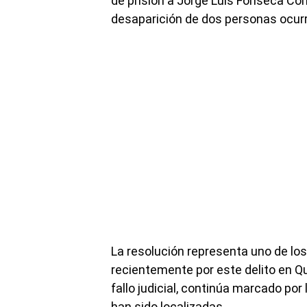
de prisión a Jorge Luis Fonseca Con
desaparición de dos personas ocurr
La resolución representa uno de lo
recientemente por este delito en Qu
fallo judicial, continúa marcado por
han sido localizadas.