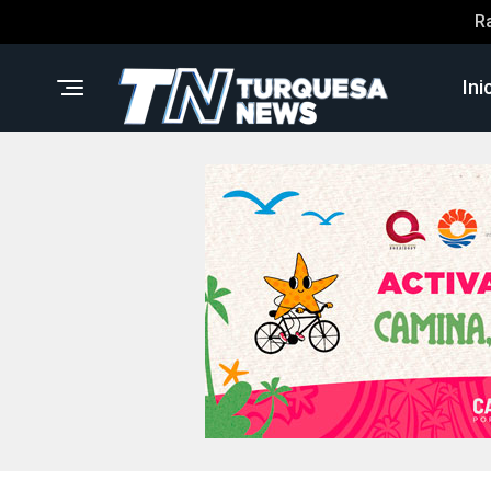
R
Ini