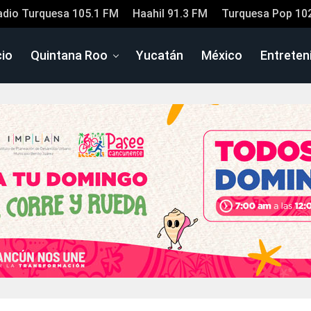
adio Turquesa 105.1 FM
Haahil 91.3 FM
Turquesa Pop 10
cio
Quintana Roo
Yucatán
México
Entreten