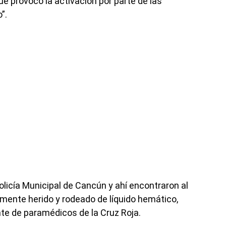
e provocó la activación por parte de las
”.
olicía Municipal de Cancún y ahí encontraron al
vemente herido y rodeado de líquido hemático,
ente de paramédicos de la Cruz Roja.