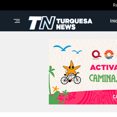
R
Ini