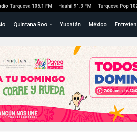
adio Turquesa 105.1 FM
Haahil 91.3 FM
Turquesa Pop 10
cio
Quintana Roo
Yucatán
México
Entreten