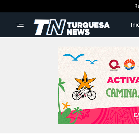
R
Ini