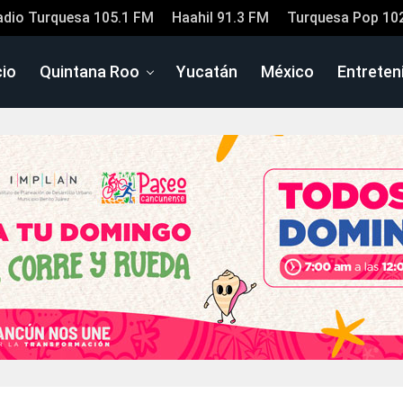
adio Turquesa 105.1 FM
Haahil 91.3 FM
Turquesa Pop 10
cio
Quintana Roo
Yucatán
México
Entreten