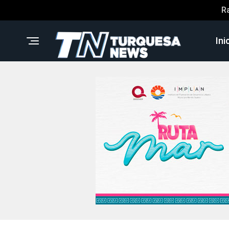
R
Ini