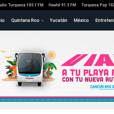
adio Turquesa 105.1 FM
Haahil 91.3 FM
Turquesa Pop 10
cio
Quintana Roo
Yucatán
México
Entreten