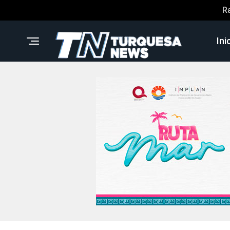
R
Ini