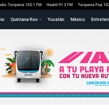
adio Turquesa 105.1 FM
Haahil 91.3 FM
Turquesa Pop 10
cio
Quintana Roo
Yucatán
México
Entreten