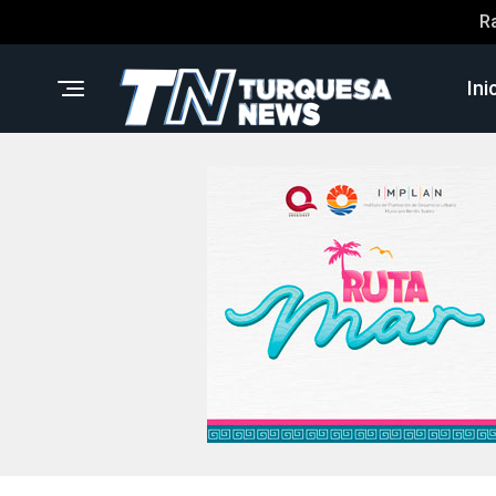
R
Ini