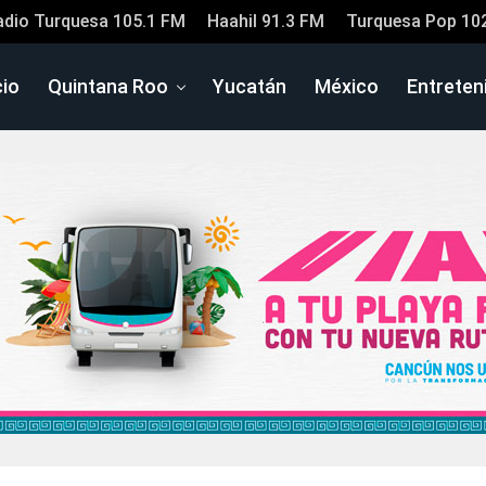
adio Turquesa 105.1 FM
Haahil 91.3 FM
Turquesa Pop 10
cio
Quintana Roo
Yucatán
México
Entreten