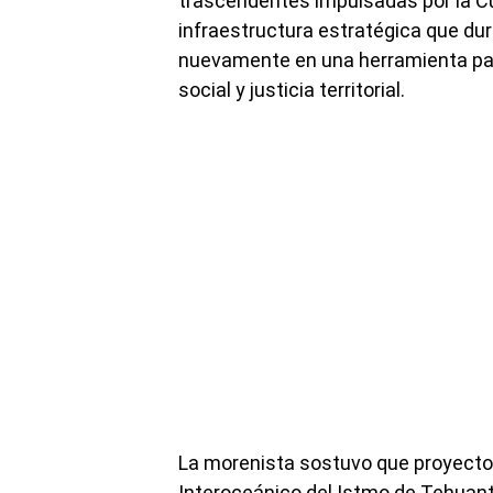
trascendentes impulsadas por la Cu
infraestructura estratégica que dur
nuevamente en una herramienta pa
social y justicia territorial.
La morenista sostuvo que proyecto
Interoceánico del Istmo de Tehuante