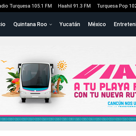
adio Turquesa 105.1 FM
Haahil 91.3 FM
Turquesa Pop 10
cio
Quintana Roo
Yucatán
México
Entreten