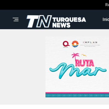
R
Ini