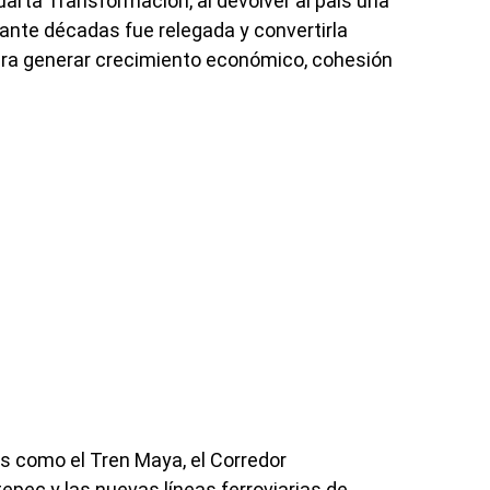
arta Transformación, al devolver al país una
ante décadas fue relegada y convertirla
ra generar crecimiento económico, cohesión
s como el Tren Maya, el Corredor
pec y las nuevas líneas ferroviarias de