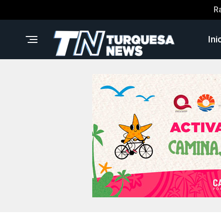
R
Ini