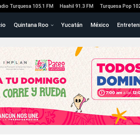
adio Turquesa 105.1 FM
Haahil 91.3 FM
Turquesa Pop 10
cio
Quintana Roo
Yucatán
México
Entreten