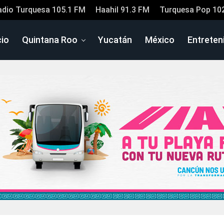
adio Turquesa 105.1 FM
Haahil 91.3 FM
Turquesa Pop 10
cio
Quintana Roo
Yucatán
México
Entreten