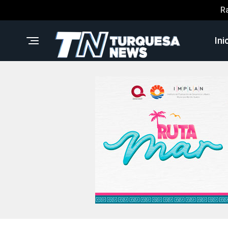
R
Ini