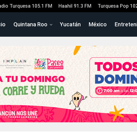
adio Turquesa 105.1 FM
Haahil 91.3 FM
Turquesa Pop 10
cio
Quintana Roo
Yucatán
México
Entreten