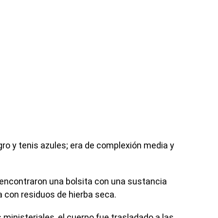
egro y tenis azules; era de complexión media y
 encontraron una bolsita con una sustancia
a con residuos de hierba seca.
s ministeriales, el cuerpo fue trasladado a las