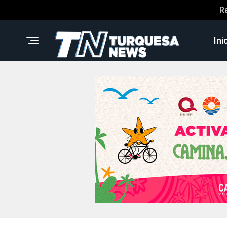
R
Ini