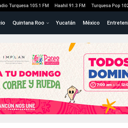
adio Turquesa 105.1 FM
Haahil 91.3 FM
Turquesa Pop 10
cio
Quintana Roo
Yucatán
México
Entreten