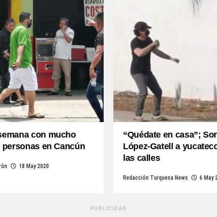
 semana con mucho
“Quédate en casa”; So
de personas en Cancún
López-Gatell a yucatec
las calles
rón
18 May 2020
Redacción Turquesa News
6 May 
PUBLICIDAD