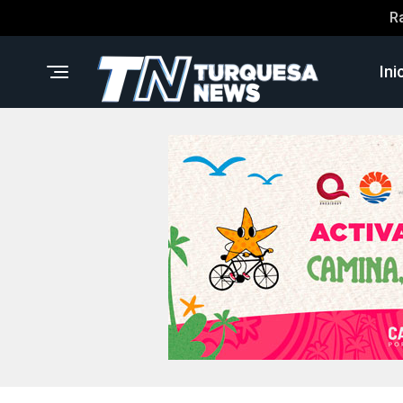
R
Ini