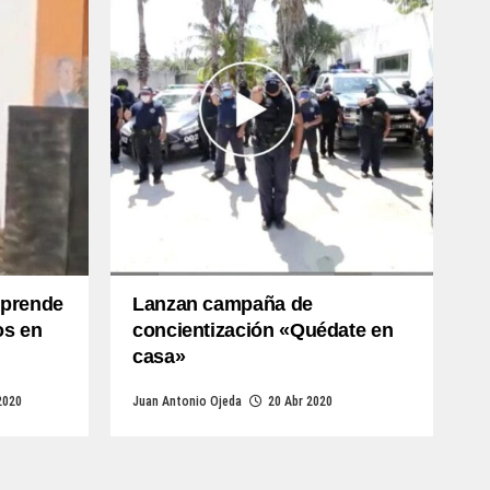
rprende
Lanzan campaña de
os en
concientización «Quédate en
casa»
2020
Juan Antonio Ojeda
20 Abr 2020