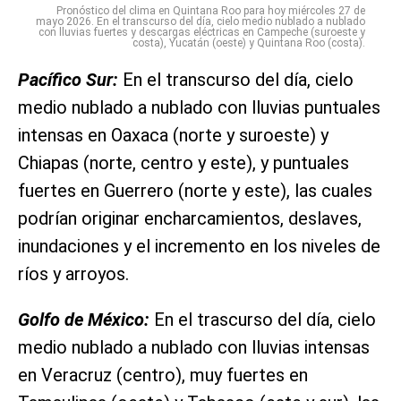
Pronóstico del clima en Quintana Roo para hoy miércoles 27 de
mayo 2026. En el transcurso del día, cielo medio nublado a nublado
con lluvias fuertes y descargas eléctricas en Campeche (suroeste y
costa), Yucatán (oeste) y Quintana Roo (costa).
Pacífico Sur:
En el transcurso del día, cielo
medio nublado a nublado con lluvias puntuales
intensas en Oaxaca (norte y suroeste) y
Chiapas (norte, centro y este), y puntuales
fuertes en Guerrero (norte y este), las cuales
podrían originar encharcamientos, deslaves,
inundaciones y el incremento en los niveles de
ríos y arroyos.
Golfo de México:
En el trascurso del día, cielo
medio nublado a nublado con lluvias intensas
en Veracruz (centro), muy fuertes en