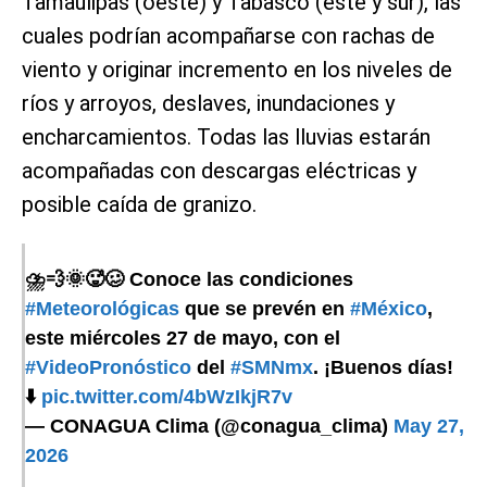
Tamaulipas (oeste) y Tabasco (este y sur), las
cuales podrían acompañarse con rachas de
viento y originar incremento en los niveles de
ríos y arroyos, deslaves, inundaciones y
encharcamientos. Todas las lluvias estarán
acompañadas con descargas eléctricas y
posible caída de granizo.
⛈️💨🌞🥵🥴 Conoce las condiciones
#Meteorológicas
que se prevén en
#México
,
este miércoles 27 de mayo, con el
#VideoPronóstico
del
#SMNmx
. ¡Buenos días!
⬇️
pic.twitter.com/4bWzIkjR7v
— CONAGUA Clima (@conagua_clima)
May 27,
2026