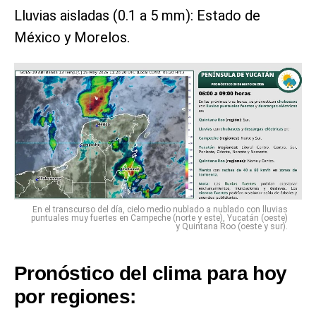
Lluvias aisladas (0.1 a 5 mm): Estado de
México y Morelos.
En el transcurso del día, cielo medio nublado a nublado con lluvias
puntuales muy fuertes en Campeche (norte y este), Yucatán (oeste)
y Quintana Roo (oeste y sur).
Pronóstico del clima para hoy
por regiones: