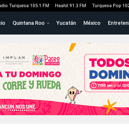
adio Turquesa 105.1 FM
Haahil 91.3 FM
Turquesa Pop 10
cio
Quintana Roo
Yucatán
México
Entreten