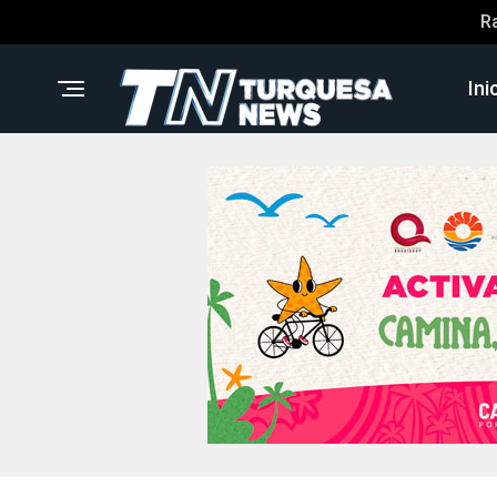
R
Ini