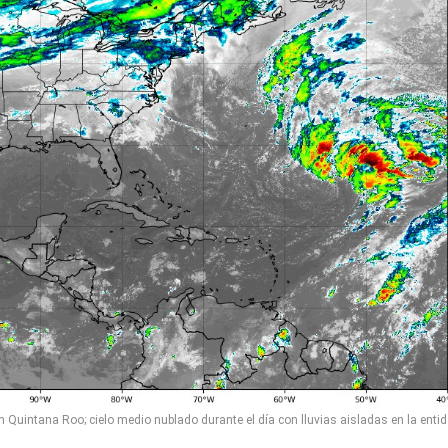
 Quintana Roo; cielo medio nublado durante el día con lluvias aisladas en la entid