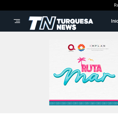
R
Ini