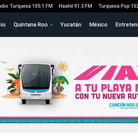
adio Turquesa 105.1 FM
Haahil 91.3 FM
Turquesa Pop 10
cio
Quintana Roo
Yucatán
México
Entreten