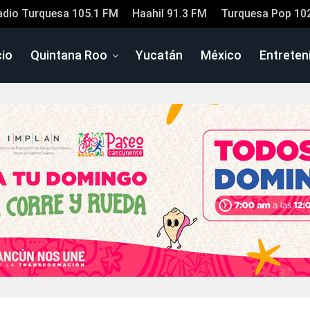
adio Turquesa 105.1 FM
Haahil 91.3 FM
Turquesa Pop 10
cio
Quintana Roo
Yucatán
México
Entreten