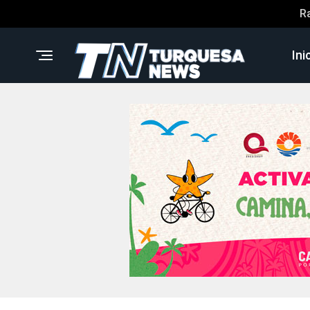
R
Ini