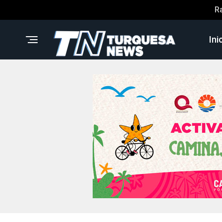
R
Ini