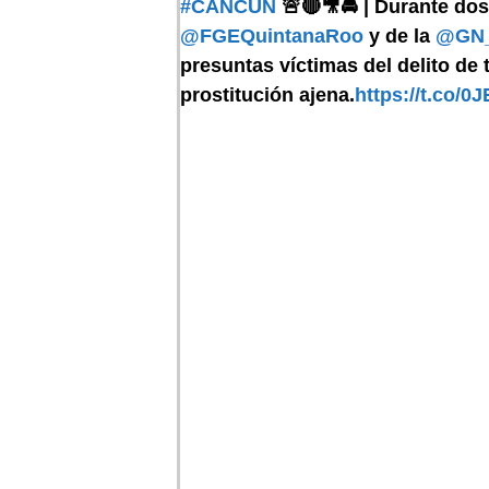
#CANCÚN
🚨🔴🎥🚔 | Durante dos
@FGEQuintanaRoo
y de la
@GN
presuntas víctimas del delito de
prostitución ajena.
https://t.co/