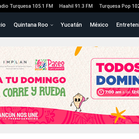
adio Turquesa 105.1 FM
Haahil 91.3 FM
Turquesa Pop 10
cio
Quintana Roo
Yucatán
México
Entreten