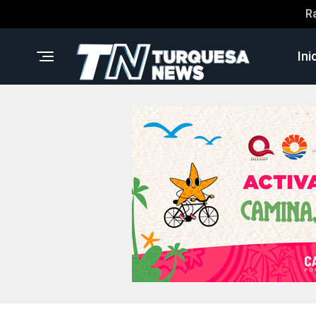
R
Ini