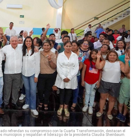
estado refrendan su compromiso con la Cuarta Transformación, destacan el
 los municipios y respaldan el liderazgo de la presidenta Claudia Sheinbaum.