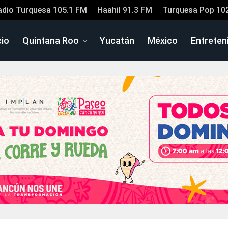
adio Turquesa 105.1 FM
Haahil 91.3 FM
Turquesa Pop 10
cio
Quintana Roo
Yucatán
México
Entreten