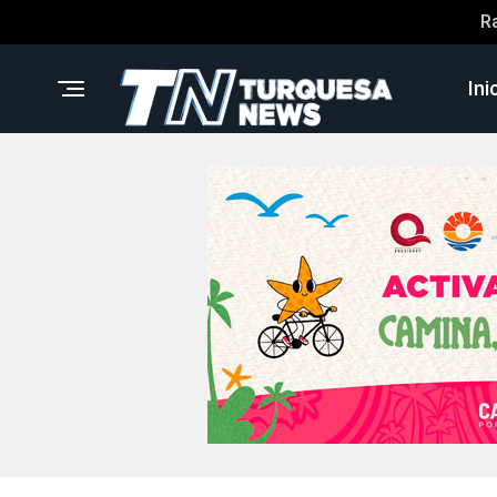
R
Ini