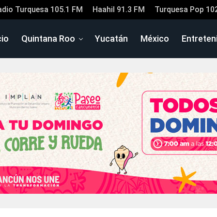
adio Turquesa 105.1 FM
Haahil 91.3 FM
Turquesa Pop 10
cio
Quintana Roo
Yucatán
México
Entreten