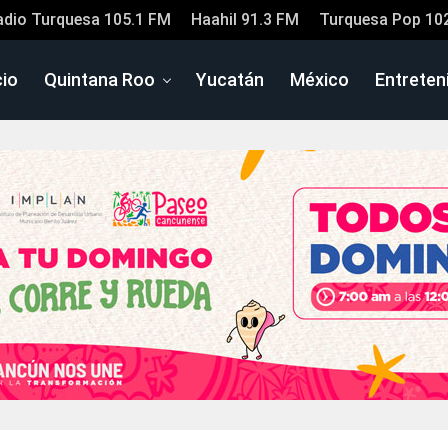
adio Turquesa 105.1 FM
Haahil 91.3 FM
Turquesa Pop 10
cio
Quintana Roo
Yucatán
México
Entreten