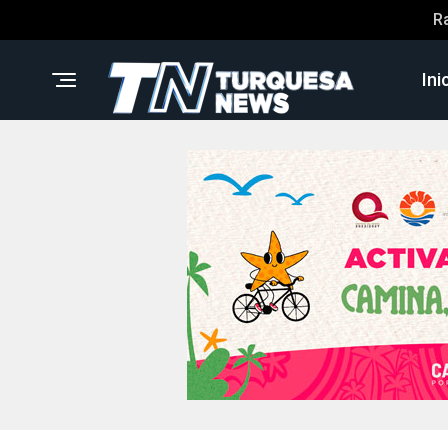
R
Ini