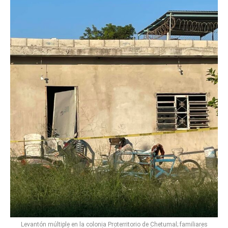
Levantón múltiple en la colonia Proterritorio de Chetumal; familiares