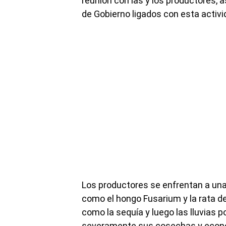
reunión con las y los productores, 
de Gobierno ligados con esta activi
Los productores se enfrentan a un
como el hongo Fusarium y la rata d
como la sequía y luego las lluvias p
severamente sus cosechas y economí