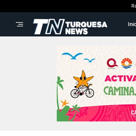
R
Ini