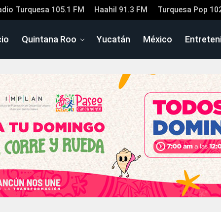
adio Turquesa 105.1 FM
Haahil 91.3 FM
Turquesa Pop 10
cio
Quintana Roo
Yucatán
México
Entreten