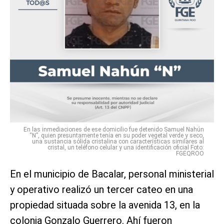
En las inmediaciones de ese domicilio fue detenido Samuel Nahún
“N”, quien presuntamente tenía en su poder vegetal verde y seco,
una sustancia sólida cristalina con características similares al
cristal, un teléfono celular y una identificación oficial Foto:
FGEQROO
En el municipio de Bacalar, personal ministerial
y operativo realizó un tercer cateo en una
propiedad situada sobre la avenida 13, en la
colonia Gonzalo Guerrero. Ahí fueron