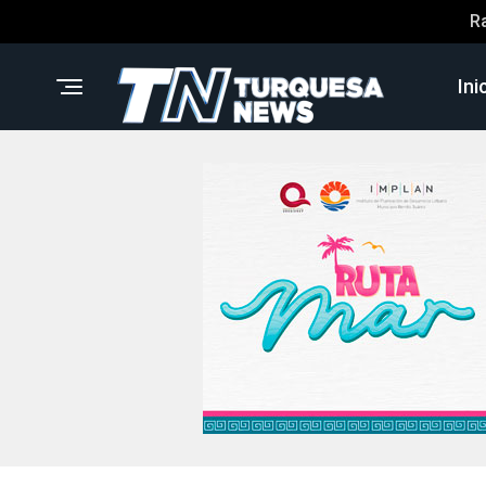
R
Ini