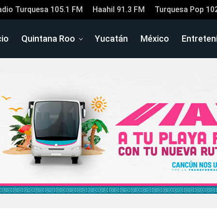
adio Turquesa 105.1 FM
Haahil 91.3 FM
Turquesa Pop 10
cio
Quintana Roo
Yucatán
México
Entreten