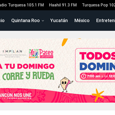
adio Turquesa 105.1 FM
Haahil 91.3 FM
Turquesa Pop 10
cio
Quintana Roo
Yucatán
México
Entreten