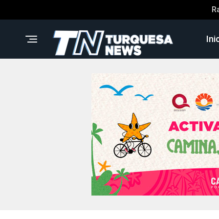
R
Ini