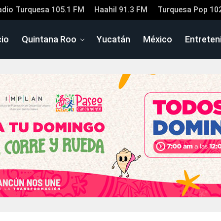
adio Turquesa 105.1 FM
Haahil 91.3 FM
Turquesa Pop 10
cio
Quintana Roo
Yucatán
México
Entreten