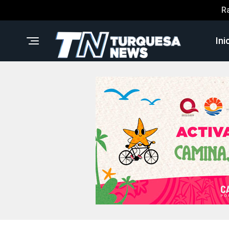
R
Ini