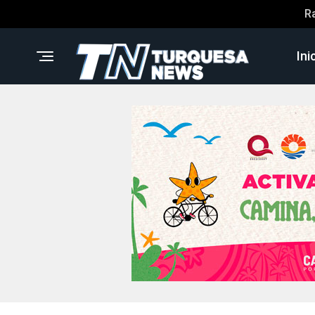
R
Ini