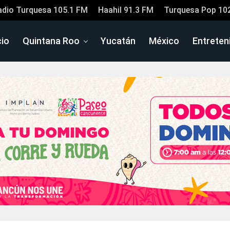
adio Turquesa 105.1 FM
Haahil 91.3 FM
Turquesa Pop 10
cio
Quintana Roo
Yucatán
México
Entreten