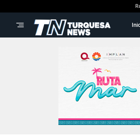
R
Ini