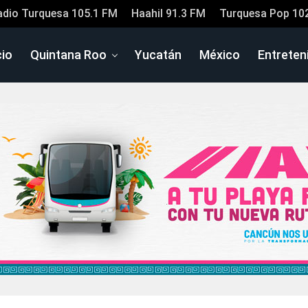
adio Turquesa 105.1 FM
Haahil 91.3 FM
Turquesa Pop 10
cio
Quintana Roo
Yucatán
México
Entreten