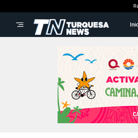
R
Ini