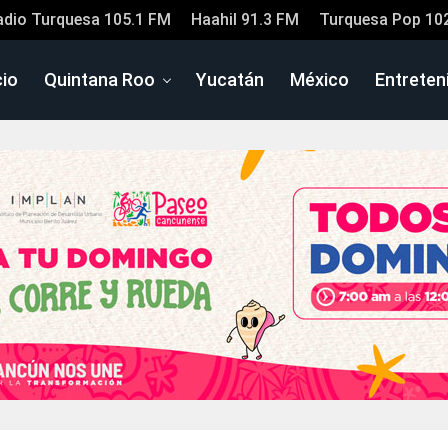
adio Turquesa 105.1 FM
Haahil 91.3 FM
Turquesa Pop 10
cio
Quintana Roo
Yucatán
México
Entreten