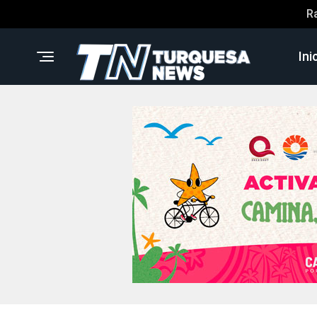
R
Ini