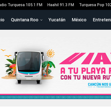
adio Turquesa 105.1 FM
Haahil 91.3 FM
Turquesa Pop 10
cio
Quintana Roo
Yucatán
México
Entreten