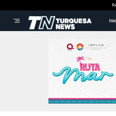
R
Ini