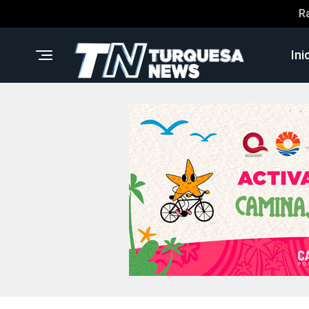
R
Ini