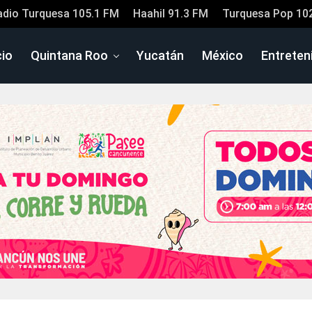
adio Turquesa 105.1 FM
Haahil 91.3 FM
Turquesa Pop 10
cio
Quintana Roo
Yucatán
México
Entreten