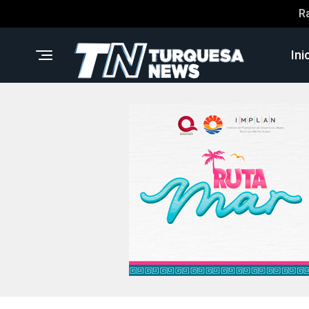
R
Ini