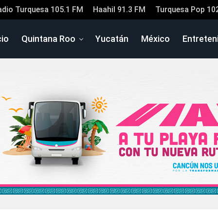
adio Turquesa 105.1 FM
Haahil 91.3 FM
Turquesa Pop 10
cio
Quintana Roo
Yucatán
México
Entreten