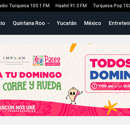
adio Turquesa 105.1 FM
Haahil 91.3 FM
Turquesa Pop 10
cio
Quintana Roo
Yucatán
México
Entreten