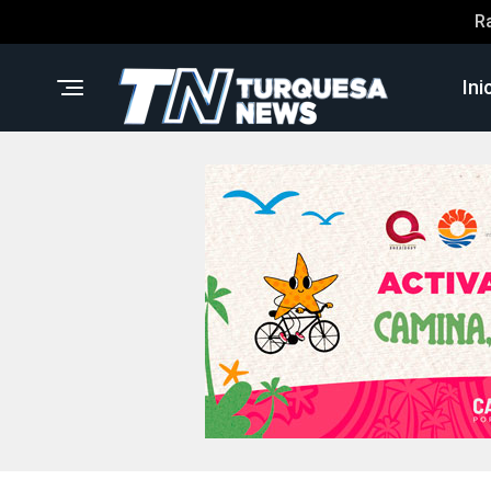
R
Ini