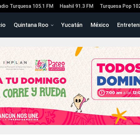
adio Turquesa 105.1 FM
Haahil 91.3 FM
Turquesa Pop 10
cio
Quintana Roo
Yucatán
México
Entreten