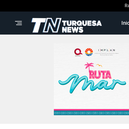
R
Ini