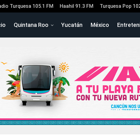
adio Turquesa 105.1 FM
Haahil 91.3 FM
Turquesa Pop 10
cio
Quintana Roo
Yucatán
México
Entreten