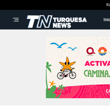
R
Ini