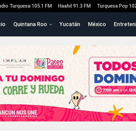
adio Turquesa 105.1 FM
Haahil 91.3 FM
Turquesa Pop 10
cio
Quintana Roo
Yucatán
México
Entreten